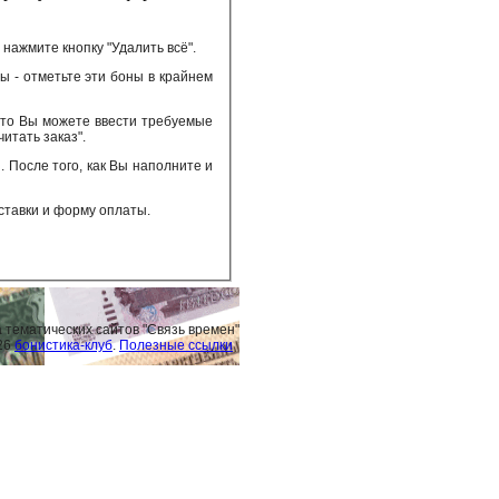
нажмите кнопку "Удалить всё".
 - отметьте эти боны в крайнем
 то Вы можете ввести требуемые
итать заказ".
 После того, как Вы наполните и
ставки и форму оплаты.
 тематических сайтов "Связь времен"
26
бонистика-клуб
.
Полезные ссылки