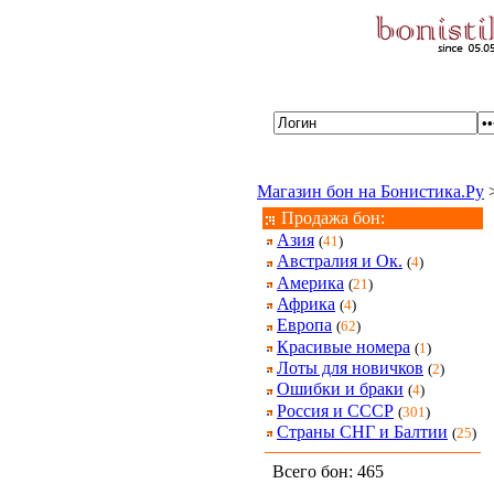
Магазин бон на Бонистика.Ру
Продажа бон:
Азия
(
41
)
Австралия и Ок.
(
4
)
Америка
(
21
)
Африка
(
4
)
Европа
(
62
)
Красивые номера
(
1
)
Лоты для новичков
(
2
)
Ошибки и браки
(
4
)
Россия и СССР
(
301
)
Страны СНГ и Балтии
(
25
)
Всего бон: 465