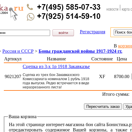
Регистрация
В
корзин
>
Россия и СССР
>
Боны гражданской войны 1917-1924 гг.
Артикул
Название
Состояние
Цена
Сцепка из 3-х 1р 1918 Закавказье
Сцепка из трех бон Закавказского
9021207
XF
8700.00
Комиссариата номиналом 1 рубль 1918
года выпуска. Редко встречается в виде
неразрезанного листа!
Итого сумма:
Ваша корзина
На этой странице интернет-магазина бон сайта Бонистика.
отредактировать содержимое Вашей корзины, а также приступить к оформлению