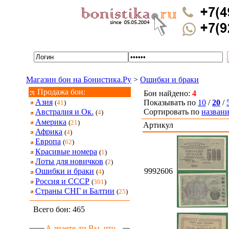
Магазин бон на Бонистика.Ру
>
Ошибки и браки
Продажа бон:
Бон найдено:
4
Азия
Показывать по
10
/
20
/
(
41
)
Сортировать по
назван
Австралия и Ок.
(
4
)
Америка
(
21
)
Артикул
Африка
(
4
)
Европа
(
62
)
Красивые номера
(
1
)
Лоты для новичков
(
2
)
9992606
Ошибки и браки
(
4
)
Россия и СССР
(
301
)
Страны СНГ и Балтии
(
25
)
Всего бон: 465
А знаете ли Вы, что...