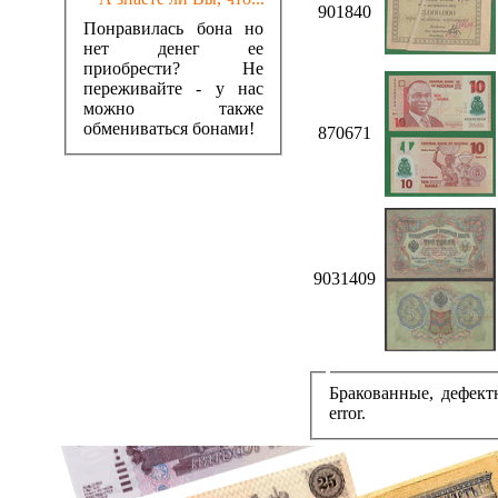
901840
Понравилась бона но
нет денег ее
приобрести? Не
переживайте - у нас
можно также
обмениваться бонами!
870671
9031409
Бракованные, дефек
error.