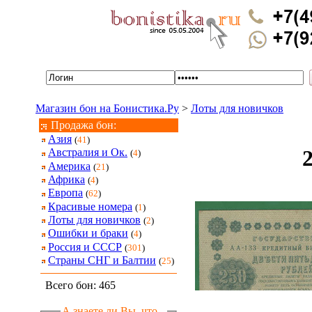
Магазин бон на Бонистика.Ру
>
Лоты для новичков
Продажа бон:
Азия
(
41
)
Австралия и Ок.
(
4
)
Америка
(
21
)
Африка
(
4
)
Европа
(
62
)
Красивые номера
(
1
)
Лоты для новичков
(
2
)
Ошибки и браки
(
4
)
Россия и СССР
(
301
)
Страны СНГ и Балтии
(
25
)
Всего бон: 465
А знаете ли Вы, что...