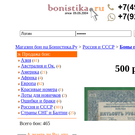
Магазин бон на Бонистика.Ру
>
Россия и СССР
>
Боны г
Продажа бон:
Азия
(
41
)
500
Австралия и Ок.
(
4
)
Америка
(
21
)
Африка
(
4
)
Европа
(
62
)
Красивые номера
(
1
)
Лоты для новичков
(
2
)
Ошибки и браки
(
4
)
Россия и СССР
(
301
)
Страны СНГ и Балтии
(
25
)
Всего бон: 465
А знаете ли Вы, что...