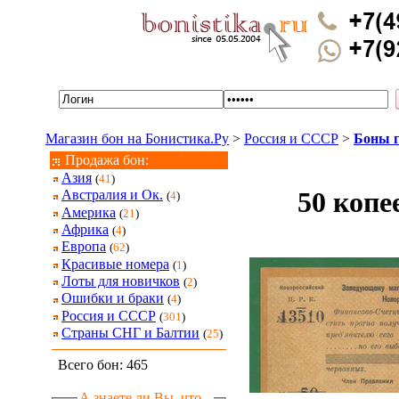
Магазин бон на Бонистика.Ру
>
Россия и СССР
>
Боны г
Продажа бон:
Азия
(
41
)
50 копе
Австралия и Ок.
(
4
)
Америка
(
21
)
Африка
(
4
)
Европа
(
62
)
Красивые номера
(
1
)
Лоты для новичков
(
2
)
Ошибки и браки
(
4
)
Россия и СССР
(
301
)
Страны СНГ и Балтии
(
25
)
Всего бон: 465
А знаете ли Вы, что...