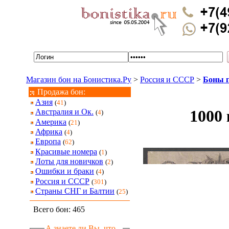
Магазин бон на Бонистика.Ру
>
Россия и СССР
>
Боны г
Продажа бон:
Азия
(
41
)
1000
Австралия и Ок.
(
4
)
Америка
(
21
)
Африка
(
4
)
Европа
(
62
)
Красивые номера
(
1
)
Лоты для новичков
(
2
)
Ошибки и браки
(
4
)
Россия и СССР
(
301
)
Страны СНГ и Балтии
(
25
)
Всего бон: 465
А знаете ли Вы, что...