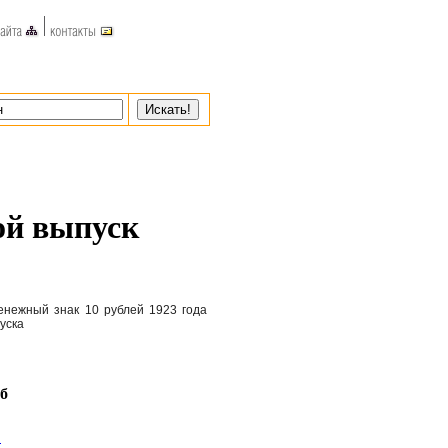
ой выпуск
енежный знак 10 рублей 1923 года
уска
уб
!