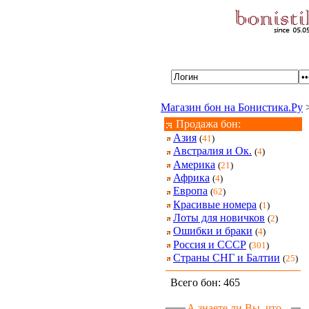
Магазин бон на Бонистика.Ру
Продажа бон:
Азия
(
41
)
Австралия и Ок.
(
4
)
Америка
(
21
)
Африка
(
4
)
Европа
(
62
)
Красивые номера
(
1
)
Лоты для новичков
(
2
)
Ошибки и браки
(
4
)
Россия и СССР
(
301
)
Страны СНГ и Балтии
(
25
)
Всего бон: 465
А знаете ли Вы, что...