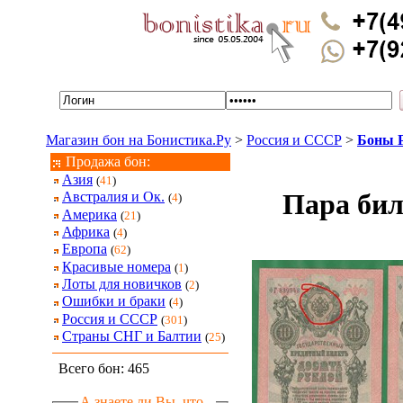
Магазин бон на Бонистика.Ру
>
Россия и СССР
>
Боны Р
Продажа бон:
Азия
(
41
)
Пара бил
Австралия и Ок.
(
4
)
Америка
(
21
)
Африка
(
4
)
Европа
(
62
)
Красивые номера
(
1
)
Лоты для новичков
(
2
)
Ошибки и браки
(
4
)
Россия и СССР
(
301
)
Страны СНГ и Балтии
(
25
)
Всего бон: 465
А знаете ли Вы, что...