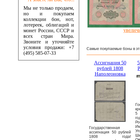
Мы не только продаем,
но и покупаем
коллекции бон, нот,
лотереек, облигаций и
увелич
монет России, СССР и
всех стран Мира.
Звоните и уточняйте
условия продажи: +7
Самые покупаемые боны в эт
(495) 585-07-33
Ассигнация 50
5
рублей 1808
Р
Наполеоновка
Го
кр
5
г
Ро
Им
Государственная
У
ассигнация 50 рублей
Ши
1808 года!
Ов